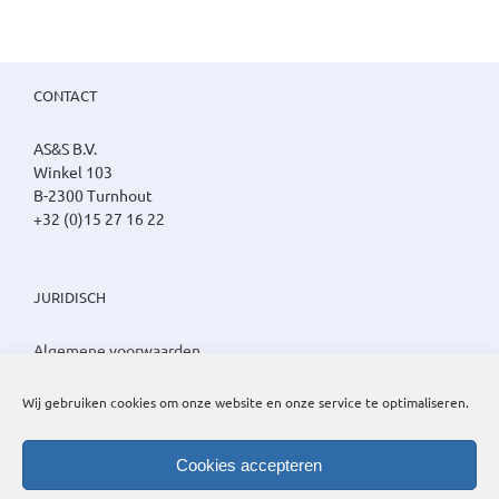
CONTACT
AS&S B.V.
Winkel 103
B-2300 Turnhout
+32 (0)15 27 16 22
JURIDISCH
Algemene voorwaarden
Privacy beleid
Cookie beleid
Wij gebruiken cookies om onze website en onze service te optimaliseren.
Cookies accepteren