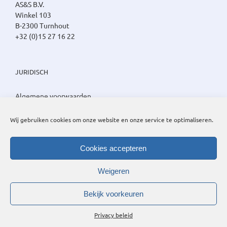
AS&S B.V.
Winkel 103
B-2300 Turnhout
+32 (0)15 27 16 22
JURIDISCH
Algemene voorwaarden
Privacy beleid
Cookie beleid
Wij gebruiken cookies om onze website en onze service te optimaliseren.
Cookies accepteren
Weigeren
Bekijk voorkeuren
Privacy beleid
©
2026 AS&S B.V. | Alle rechten voorbehouden