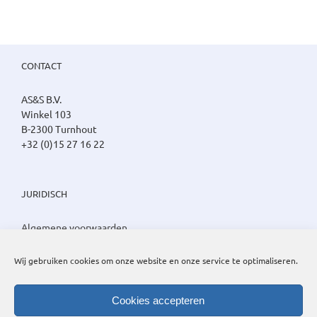
CONTACT
AS&S B.V.
Winkel 103
B-2300 Turnhout
+32 (0)15 27 16 22
JURIDISCH
Algemene voorwaarden
Privacy beleid
Cookie beleid
Wij gebruiken cookies om onze website en onze service te optimaliseren.
Cookies accepteren