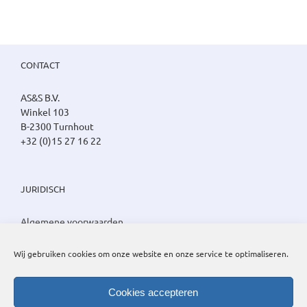
CONTACT
AS&S B.V.
Winkel 103
B-2300 Turnhout
+32 (0)15 27 16 22
JURIDISCH
Algemene voorwaarden
Privacy beleid
Cookie beleid
Wij gebruiken cookies om onze website en onze service te optimaliseren.
Cookies accepteren