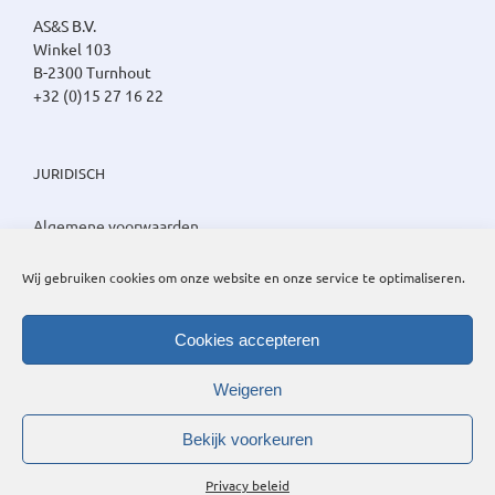
AS&S B.V.
Winkel 103
B-2300 Turnhout
+32 (0)15 27 16 22
JURIDISCH
Algemene voorwaarden
Privacy beleid
Cookie beleid
Wij gebruiken cookies om onze website en onze service te optimaliseren.
Cookies accepteren
Weigeren
Bekijk voorkeuren
Privacy beleid
©
2026 AS&S B.V. | Alle rechten voorbehouden