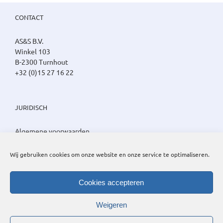
CONTACT
AS&S B.V.
Winkel 103
B-2300 Turnhout
+32 (0)15 27 16 22
JURIDISCH
Algemene voorwaarden
Privacy beleid
Cookie beleid
Wij gebruiken cookies om onze website en onze service te optimaliseren.
Cookies accepteren
Weigeren