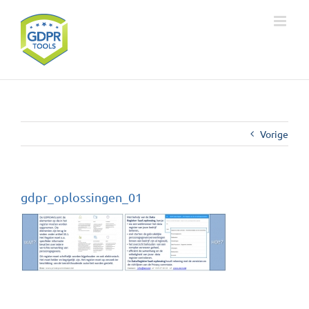
Ga
naar
inhoud
Vorige
gdpr_oplossingen_01