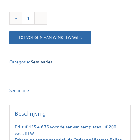
GDPR
voor
advocaten
TOEVOEGEN AAN WINKELWAGEN
>
Mechelen
aantal
Categorie:
Seminaries
Seminarie
Beschrijving
Prijs: € 125 + € 75 voor de set van templates = € 200
excl. BTW
Erkenning aangevraagd bij de Orde van Vlaamse Balies