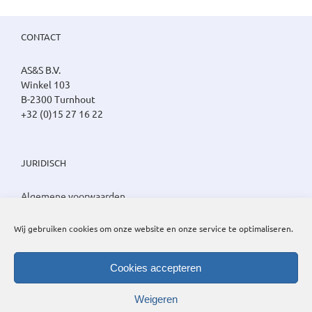
CONTACT
AS&S B.V.
Winkel 103
B-2300 Turnhout
+32 (0)15 27 16 22
JURIDISCH
Algemene voorwaarden
Privacy beleid
Cookie beleid
Wij gebruiken cookies om onze website en onze service te optimaliseren.
Cookies accepteren
Weigeren